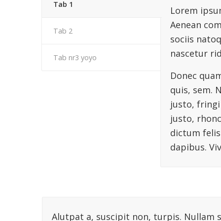
Tab 1
Lorem ipsum
Aenean com
Tab 2
sociis nato
nascetur ri
Tab nr3 yoyo
Donec quam 
quis, sem. 
justo, fring
justo, rhonc
dictum felis
dapibus. V
Alutpat a, suscipit non, turpis. Nullam 