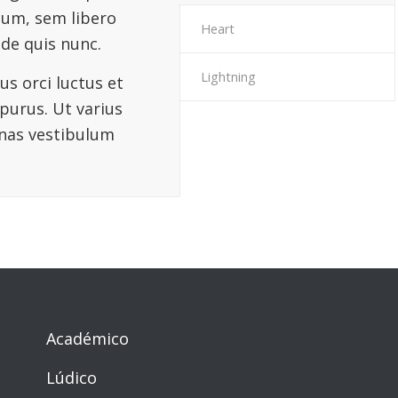
tum, sem libero
Heart
ede quis nunc.
Lightning
s orci luctus et
 purus. Ut varius
enas vestibulum
Académico
Lúdico